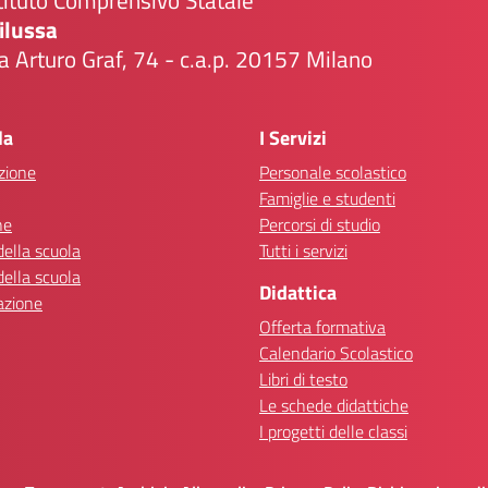
tituto Comprensivo Statale
ilussa
a Arturo Graf, 74 - c.a.p. 20157 Milano
Visita la pagina iniziale della scuola
la
I Servizi
zione
Personale scolastico
Famiglie e studenti
ne
Percorsi di studio
della scuola
Tutti i servizi
della scuola
Didattica
azione
Offerta formativa
Calendario Scolastico
Libri di testo
Le schede didattiche
I progetti delle classi