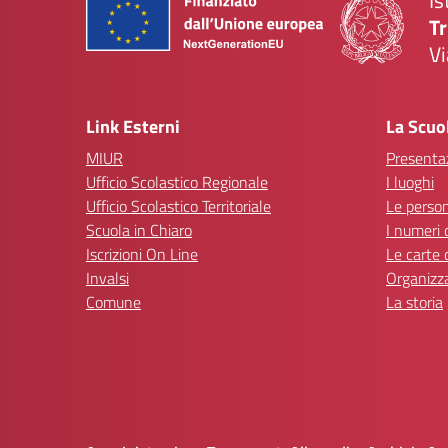
Is
Tr
Vi
— 
Link Esterni
La Scuo
MIUR
Presenta
Ufficio Scolastico Regionale
I luoghi
Ufficio Scolastico Territoriale
Le perso
Scuola in Chiaro
I numeri 
Iscrizioni On Line
Le carte 
Invalsi
Organizz
Comune
La storia