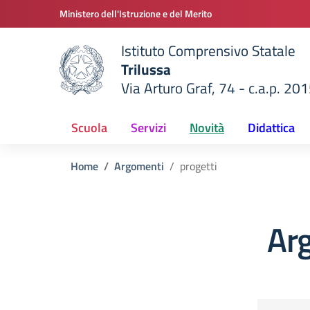
Vai ai contenuti
Vai al menu di navigazione
Vai al footer
Ministero dell'Istruzione e del Merito
Istituto Comprensivo Statale
Trilussa
Via Arturo Graf, 74 - c.a.p. 20
della scuola
— Visita la pagina iniziale del
Scuola
Servizi
Novità
Didattica
Home
Argomenti
progetti
Arg