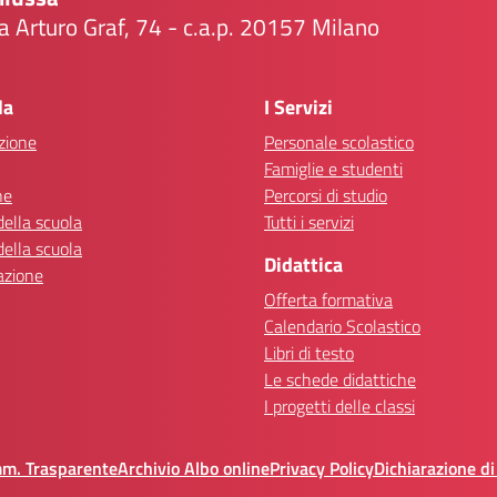
a Arturo Graf, 74 - c.a.p. 20157 Milano
Visita la pagina iniziale della scuola
la
I Servizi
zione
Personale scolastico
Famiglie e studenti
ne
Percorsi di studio
della scuola
Tutti i servizi
della scuola
Didattica
azione
Offerta formativa
Calendario Scolastico
Libri di testo
Le schede didattiche
I progetti delle classi
mm. Trasparente
Archivio Albo online
Privacy Policy
Dichiarazione di