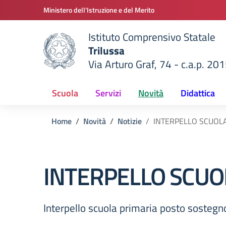
Vai ai contenuti
Vai al menu di navigazione
Vai al footer
Ministero dell'Istruzione e del Merito
Istituto Comprensivo Statale
Trilussa
Via Arturo Graf, 74 - c.a.p. 20
della scuola
— Visita la pagina iniziale del
Scuola
Servizi
Novità
Didattica
Home
Novità
Notizie
INTERPELLO SCUOL
INTERPELLO SCUO
Interpello scuola primaria posto sosteg