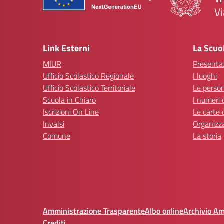
Vi
— 
Link Esterni
La Scuo
MIUR
Presenta
Ufficio Scolastico Regionale
I luoghi
Ufficio Scolastico Territoriale
Le perso
Scuola in Chiaro
I numeri 
Iscrizioni On Line
Le carte 
Invalsi
Organizz
Comune
La storia
Amministrazione Trasparente
Albo online
Archivio A
Crediti