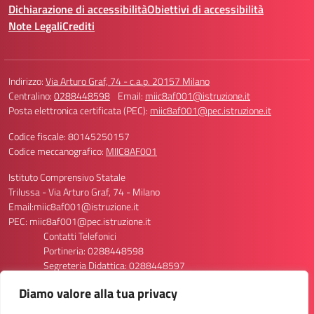
Dichiarazione di accessibilità
Obiettivi di accessibilità
Note Legali
Crediti
Indirizzo:
Via Arturo Graf, 74 - c.a.p. 20157 Milano
Centralino:
0288448598
Email:
miic8af001@istruzione.it
Posta elettronica certificata (PEC):
miic8af001@pec.istruzione.it
Codice fiscale: 80145250157
Codice meccanografico:
MIIC8AF001
Istituto Comprensivo Statale
Trilussa - Via Arturo Graf, 74 - Milano
Email:miic8af001@istruzione.it
PEC: miic8af001@pec.istruzione.it
Contatti Telefonici
Portineria: 0288448598
Segreteria Didattica: 0288448597
Segreteria Personale: 0288448596/8611
Diamo valore alla tua privacy
Codice Meccanografico Scuola: MIIC8AF001
Codice Meccanografico Primaria Via Graf 74: MIEE8AF013