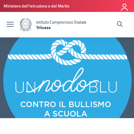
Vai ai contenuti
Vai al menu di navigazione
Vai al footer
Ministero dell'Istruzione e del Merito
Istituto Comprensivo Statale
Trilussa
— Visita la pagina iniziale della scuola