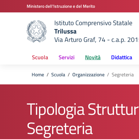
Vai ai contenuti
Vai al menu di navigazione
Vai al footer
Ministero dell'Istruzione e del Merito
Istituto Comprensivo Statale
Trilussa
Via Arturo Graf, 74 - c.a.p. 20
della scuola
— Visita la pagina iniziale del
Scuola
Servizi
Novità
Didattica
Home
Scuola
Organizzazione
Segreteria
Tipologia Struttur
Segreteria