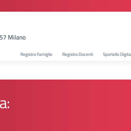
157 Milano
la scuola
Registro Famiglie
Registro Docenti
Sportello Digita
a: