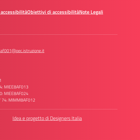
 accessibilità
Obiettivi di accessibilità
Note Legali
af001@pec.istruzione.it
1
 74: MIEE8AF013
 70: MIEE8AF024
raf 74: MIMM8AF012
Idea e progetto di Designers Italia