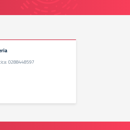
ria
ttica: 0288448597