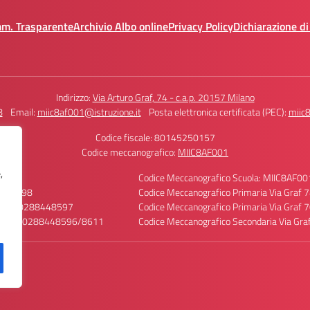
mm. Trasparente
Archivio Albo online
Privacy Policy
Dichiarazione di
Indirizzo:
Via Arturo Graf, 74 - c.a.p. 20157 Milano
8
Email:
miic8af001@istruzione.it
Posta elettronica certificata (PEC):
miic8
Codice fiscale: 80145250157
Codice meccanografico:
MIIC8AF001
,
ci
Codice Meccanografico Scuola: MIIC8AF00
88448598
Codice Meccanografico Primaria Via Graf
ttica: 0288448597
Codice Meccanografico Primaria Via Graf
sonale: 0288448596/8611
Codice Meccanografico Secondaria Via G