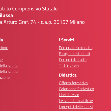
tituto Comprensivo Statale
ilussa
a Arturo Graf, 74 - c.a.p. 20157 Milano
Visita la pagina iniziale della scuola
la
I Servizi
zione
Personale scolastico
Famiglie e studenti
ne
Percorsi di studio
della scuola
Tutti i servizi
della scuola
Didattica
azione
Offerta formativa
Calendario Scolastico
Libri di testo
Le schede didattiche
I progetti delle classi