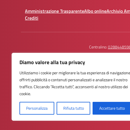
Amministrazione Trasparente
Albo online
Archivio A
Crediti
Centralino:
028844859
Diamo valore alla tua privacy
Utilizziamo i cookie per migliorare la tua esperienza di navigazione
Istituto Comprensivo Statale
Contatti Telefoni
offrirti pubblicità o contenuti personalizzati e analizzare il nostro
Trilussa - Via Arturo Graf, 74 - Milano
Portineria: 02
traffico. Cliccando “Accetta tutti”, acconsenti al nostro utilizzo dei
Email:miic8af001@istruzione.it
Segreteria Dida
PEC: miic8af001@pec.istruzione.it
Segreteria Per
cookie.
Personalizza
Rifiuta tutto
Accettare tutto