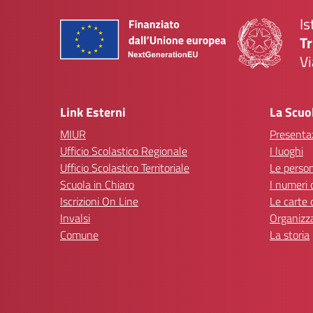
Is
Tr
Vi
— 
Link Esterni
La Scuo
MIUR
Presenta
Ufficio Scolastico Regionale
I luoghi
Ufficio Scolastico Territoriale
Le perso
Scuola in Chiaro
I numeri 
Iscrizioni On Line
Le carte 
Invalsi
Organizz
Comune
La storia