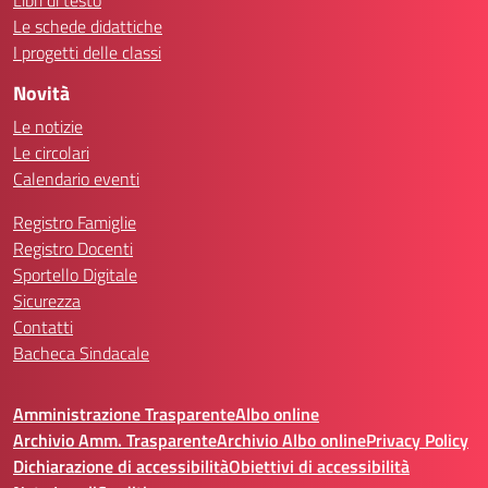
Libri di testo
Le schede didattiche
I progetti delle classi
Novità
Le notizie
Le circolari
Calendario eventi
Registro Famiglie
Registro Docenti
Sportello Digitale
Sicurezza
Contatti
Bacheca Sindacale
Amministrazione Trasparente
Albo online
Archivio Amm. Trasparente
Archivio Albo online
Privacy Policy
Dichiarazione di accessibilità
Obiettivi di accessibilità