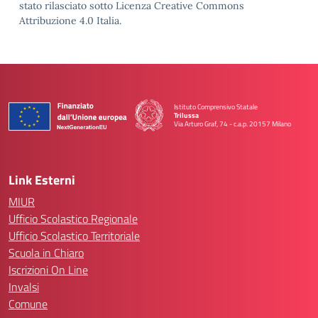
stato rilasciato sotto Licenza Creative Commons
Attribuzione 4.0 Italia.
Istituto Comprensivo Statale
Trilussa
Via Arturo Graf, 74 - c.a.p. 20157 Milano
— Visita la pagina iniziale della scuola
Link Esterni
MIUR
Ufficio Scolastico Regionale
Ufficio Scolastico Territoriale
Scuola in Chiaro
Iscrizioni On Line
Invalsi
Comune