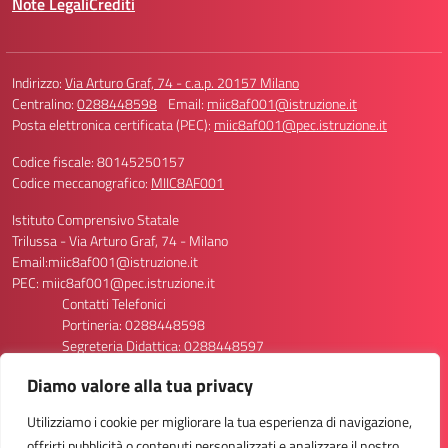
Note Legali
Crediti
Indirizzo:
Via Arturo Graf, 74 - c.a.p. 20157 Milano
Centralino:
0288448598
Email:
miic8af001@istruzione.it
Posta elettronica certificata (PEC):
miic8af001@pec.istruzione.it
Codice fiscale: 80145250157
Codice meccanografico:
MIIC8AF001
Istituto Comprensivo Statale
Trilussa - Via Arturo Graf, 74 - Milano
Email:miic8af001@istruzione.it
PEC: miic8af001@pec.istruzione.it
Contatti Telefonici
Portineria: 0288448598
Segreteria Didattica: 0288448597
Segreteria Personale: 0288448596/8611
Diamo valore alla tua privacy
Codice Meccanografico Scuola: MIIC8AF001
Codice Meccanografico Primaria Via Graf 74: MIEE8AF013
Utilizziamo i cookie per migliorare la tua esperienza di navigazione,
Codice Meccanografico Primaria Via Graf 70: MIEE8AF024
offrirti pubblicità o contenuti personalizzati e analizzare il nostro