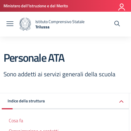
Vai ai contenuti
Vai al menu di navigazione
Vai al footer
Ministero dell'Istruzione e del Merito
Istituto Comprensivo Statale
Trilussa
— Visita la pagina iniziale della scuola
Personale ATA
Sono addetti ai servizi generali della scuola
Indice della struttura
Cosa fa