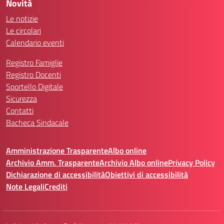
Novità
Le notizie
Le circolari
Calendario eventi
Registro Famiglie
Registro Docenti
Sportello Digitale
Sicurezza
Contatti
Bacheca Sindacale
Amministrazione Trasparente
Albo online
Archivio Amm. Trasparente
Archivio Albo online
Privacy Policy
Dichiarazione di accessibilità
Obiettivi di accessibilità
Note Legali
Crediti