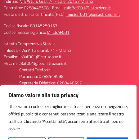
Indirizzo:
Via Arturo Graf, 74 - c.a.p. 20157 Milano
Centralino:
0288448598
Email:
miic8af001@istruzione.it
Posta elettronica certificata (PEC):
miic8af001@pec.istruzione.it
Codice fiscale: 80145250157
Codice meccanografico:
MIIC8AF001
Istituto Comprensivo Statale
Trilussa - Via Arturo Graf, 74 - Milano
Email:miic8af001@istruzione.it
PEC: miic8af001@pec.istruzione.it
Contatti Telefonici
Portineria: 0288448598
Segreteria Didattica: 0288448597
Segreteria Personale: 0288448596/8611
Diamo valore alla tua privacy
Codice Meccanografico Scuola: MIIC8AF001
Codice Meccanografico Primaria Via Graf 74: MIEE8AF013
Utilizziamo i cookie per migliorare la tua esperienza di navigazione,
Codice Meccanografico Primaria Via Graf 70: MIEE8AF024
offrirti pubblicità o contenuti personalizzati e analizzare il nostro
Codice Meccanografico Secondaria Via Graf 74: MIMM8AF012
traffico. Cliccando “Accetta tutti”, acconsenti al nostro utilizzo dei
cookie.
Idea e progetto di Designers Italia