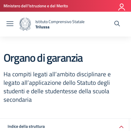
Vai ai contenuti
Vai al menu di navigazione
Vai al footer
Ministero dell'Istruzione e del Merito
Istituto Comprensivo Statale
Trilussa
— Visita la pagina iniziale della scuola
Organo di garanzia
Ha compiti legati all’ambito disciplinare e
legato all’applicazione dello Statuto degli
studenti e delle studentesse della scuola
secondaria
Indice della struttura