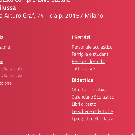
ilussa
a Arturo Graf, 74 - c.a.p. 20157 Milano
Visita la pagina iniziale della scuola
la
I Servizi
zione
Personale scolastico
Famiglie e studenti
ne
Percorsi di studio
della scuola
Tutti i servizi
della scuola
Didattica
azione
Offerta formativa
Calendario Scolastico
Libri di testo
Le schede didattiche
I progetti delle classi