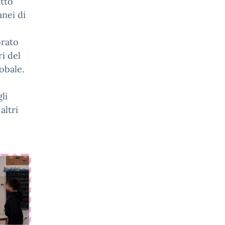
etto
nei di
orato
i del
obale.
li
altri