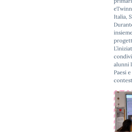
primari
eTwinni
Italia,
Durante
insieme
progett
L’inizi
condivi
alunni 
Paesi e
contest