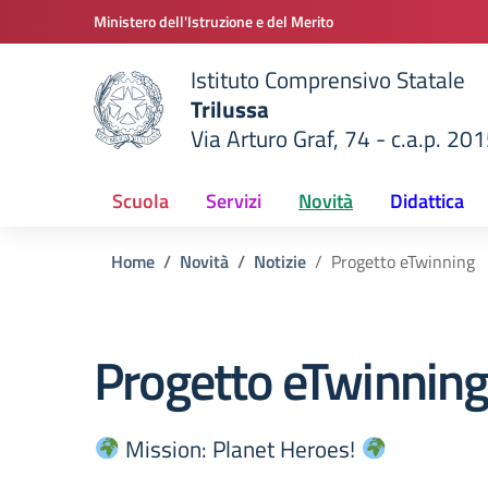
Vai ai contenuti
Vai al menu di navigazione
Vai al footer
Ministero dell'Istruzione e del Merito
Istituto Comprensivo Statale
Trilussa
Via Arturo Graf, 74 - c.a.p. 20
della scuola
— Visita la pagina iniziale del
Scuola
Servizi
Novità
Didattica
Home
Novità
Notizie
Progetto eTwinning
Progetto eTwinnin
Mission: Planet Heroes!