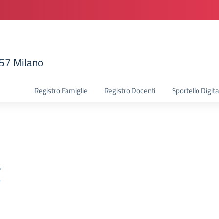
157 Milano
la scuola
Registro Famiglie
Registro Docenti
Sportello Digita
g