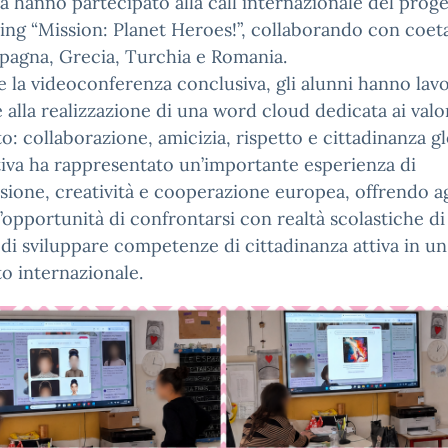
a hanno partecipato alla call internazionale del prog
ng “Mission: Planet Heroes!”, collaborando con coeta
 Spagna, Grecia, Turchia e Romania.
 la videoconferenza conclusiva, gli alunni hanno lav
 alla realizzazione di una word cloud dedicata ai valor
o: collaborazione, amicizia, rispetto e cittadinanza gl
ativa ha rappresentato un’importante esperienza di
sione, creatività e cooperazione europea, offrendo ag
l’opportunità di confrontarsi con realtà scolastiche di 
 di sviluppare competenze di cittadinanza attiva in un
o internazionale.