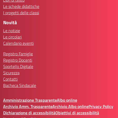
Libri di testo
Le schede didattiche
I progetti delle classi
Novità
Le notizie
Le circolari
Calendario eventi
Registro Famiglie
Registro Docenti
Sportello Digitale
Sicurezza
Contatti
Bacheca Sindacale
Amministrazione Trasparente
Albo online
Archivio Amm. Trasparente
Archivio Albo online
Privacy Policy
Dichiarazione di accessibilità
Obiettivi di accessibilità