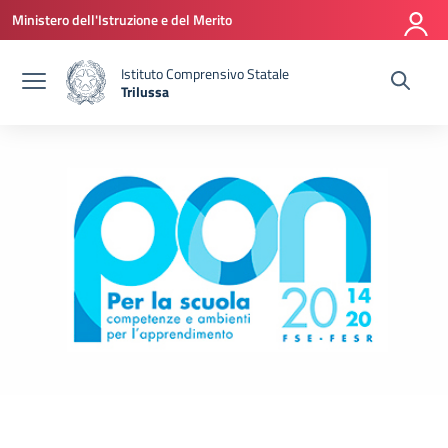
Vai ai contenuti
Vai al menu di navigazione
Vai al footer
Ministero dell'Istruzione e del Merito
Istituto Comprensivo Statale
Trilussa
— Visita la pagina iniziale della scuola