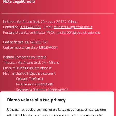
Note Legali
Crediti
Indirizzo:
Via Arturo Graf, 74 - c.a.p. 20157 Milano
Centralino:
0288448598
Email:
miic8af001@istruzione.it
Posta elettronica certificata (PEC):
miic8af001@pec.istruzione.it
Codice fiscale: 80145250157
Codice meccanografico:
MIIC8AF001
Istituto Comprensivo Statale
Trilussa - Via Arturo Graf, 74 - Milano
Email:miic8af001@istruzione.it
PEC: miic8af001@pec.istruzione.it
Contatti Telefonici
Portineria: 0288448598
Segreteria Didattica: 0288448597
Segreteria Personale: 0288448596/8611
Diamo valore alla tua privacy
Codice Meccanografico Scuola: MIIC8AF001
Codice Meccanografico Primaria Via Graf 74: MIEE8AF013
Utilizziamo i cookie per migliorare la tua esperienza di navigazione,
Codice Meccanografico Primaria Via Graf 70: MIEE8AF024
offrirti pubblicità o contenuti personalizzati e analizzare il nostro