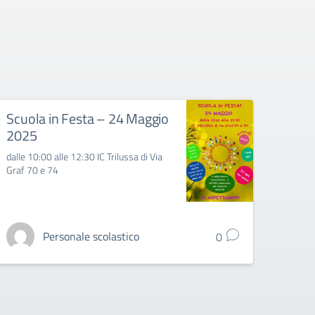
Scuola in Festa – 24 Maggio
Inte
2025
Sost
dalle 10:00 alle 12:30 IC Trilussa di Via
Si preg
Graf 70 e 74
Personale scolastico
0