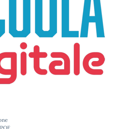
ione
l POF