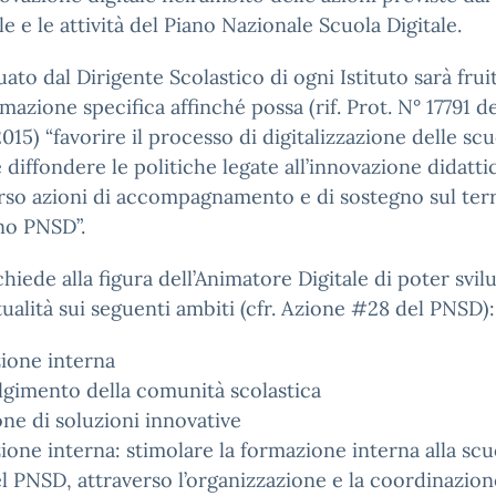
le e le attività del Piano Nazionale Scuola Digitale.
uato dal Dirigente Scolastico di ogni Istituto sarà frui
mazione specifica affinché possa (rif. Prot. N° 17791 de
015) “favorire il processo di digitalizzazione delle sc
diffondere le politiche legate all’innovazione didatti
rso azioni di accompagnamento e di sostegno sul terr
no PNSD”.
chiede alla figura dell’Animatore Digitale di poter svi
ualità sui seguenti ambiti (cfr. Azione #28 del PNSD):
ione interna
gimento della comunità scolastica
ne di soluzioni innovative
one interna: stimolare la formazione interna alla scu
l PNSD, attraverso l’organizzazione e la coordinazion