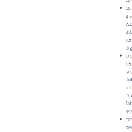
co
e s
wo
att
ter
dig
cr
tec
scu
do
inn
lab
fab
ass
co
per