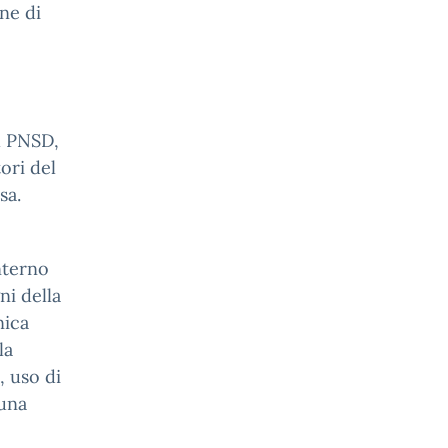
ne di
el PNSD,
ori del
sa.
nterno
ni della
nica
la
, uso di
 una