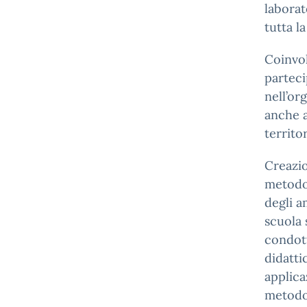
laborat
tutta l
Coinvol
parteci
nell’or
anche a
territo
Creazio
metodol
degli a
scuola 
condott
didatti
applica
metodol