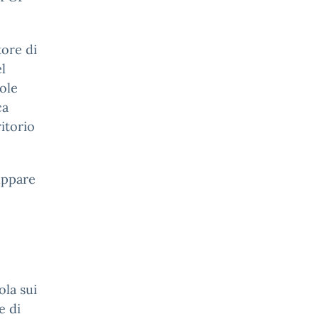
tore di
l
uole
ca
itorio
luppare
ola sui
e di