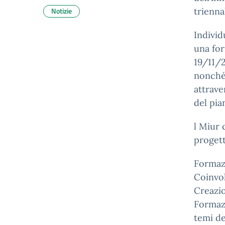
Notizie
trienna
Individ
una for
19/11/2
nonché 
attrave
del pia
l Miur 
progett
Formaz
Coinvol
Creazio
Formazi
temi de