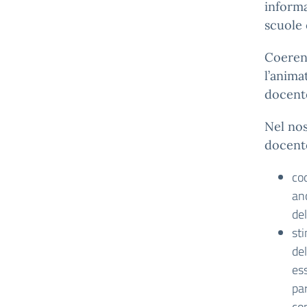
informa
scuole 
Coeren
l’anima
docent
Nel nos
docen
coo
anc
del
sti
del
es
par
co