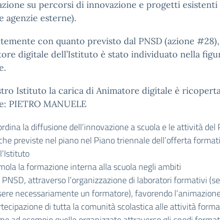
zione su percorsi di innovazione e progetti esistenti 
e agenzie esterne).
temente con quanto previsto dal PNSD (azione #28),
tore digitale dell’Istituto è stato individuato nella figu
e.
tro Istituto la carica di Animatore digitale è ricoperta
te: PIETRO MANUELE
rdina la diffusione dell’innovazione a scuola e le attività de
he previste nel piano nel Piano triennale dell’offerta format
l’Istituto
mola la formazione interna alla scuola negli ambiti
 PNSD, attraverso l’organizzazione di laboratori formativi (s
sere necessariamente un formatore), favorendo l’animazione
tecipazione di tutta la comunità scolastica alle attività forma
me ad esempio quelle organizzate attraverso gli snodi format