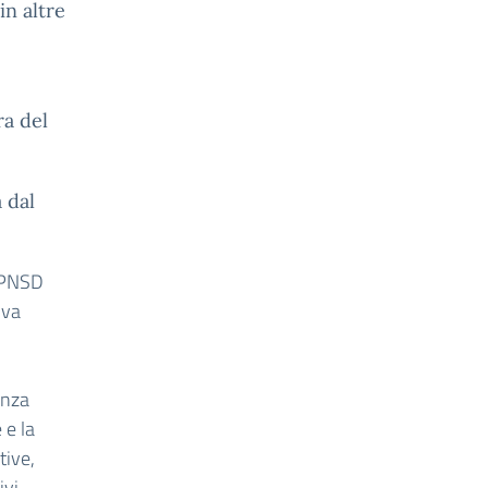
in altre
ra del
 dal
l PNSD
iva
enza
 e la
tive,
ivi