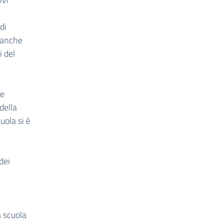
di
, anche
i del
 e
della
cuola si è
dei
a scuola