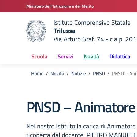
Vai ai contenuti
Vai al menu di navigazione
Vai al footer
Ministero dell'Istruzione e del Merito
Istituto Comprensivo Statale
Trilussa
Via Arturo Graf, 74 - c.a.p. 20
della scuola
— Visita la pagina iniziale del
Scuola
Servizi
Novità
Didattica
Home
Novità
Notizie
PNSD
PNSD – Anim
PNSD – Animatore 
Nel nostro Istituto la carica di Animatore 
ricoperta dal docente: PIETRO MANUELE