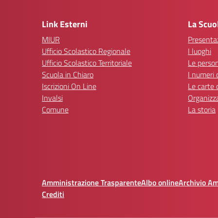
— 
Link Esterni
La Scuo
MIUR
Presenta
Ufficio Scolastico Regionale
I luoghi
Ufficio Scolastico Territoriale
Le perso
Scuola in Chiaro
I numeri 
Iscrizioni On Line
Le carte 
Invalsi
Organizz
Comune
La storia
Amministrazione Trasparente
Albo online
Archivio A
Crediti