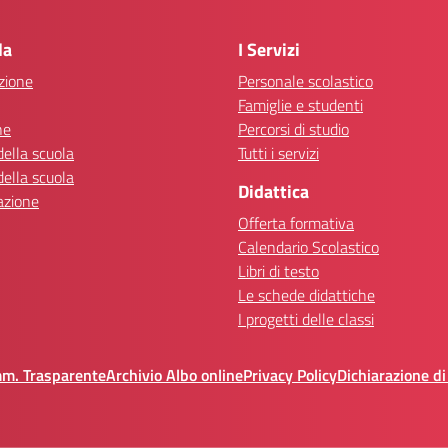
Visita la pagina iniziale della scuola
la
I Servizi
zione
Personale scolastico
Famiglie e studenti
ne
Percorsi di studio
della scuola
Tutti i servizi
della scuola
Didattica
azione
Offerta formativa
Calendario Scolastico
Libri di testo
Le schede didattiche
I progetti delle classi
mm. Trasparente
Archivio Albo online
Privacy Policy
Dichiarazione di