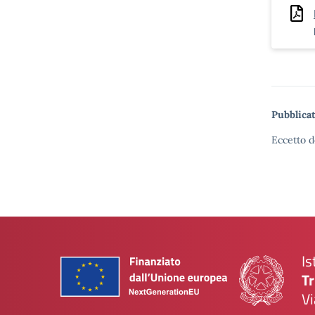
Pubblicat
Eccetto d
Is
Tr
Vi