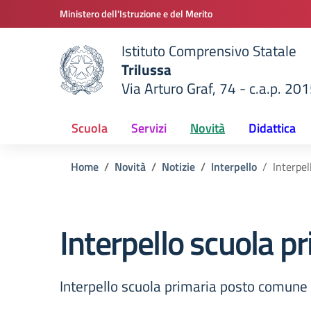
Vai ai contenuti
Vai al menu di navigazione
Vai al footer
Ministero dell'Istruzione e del Merito
Istituto Comprensivo Statale
Trilussa
Via Arturo Graf, 74 - c.a.p. 20
della scuola
— Visita la pagina iniziale del
Scuola
Servizi
Novità
Didattica
Home
Novità
Notizie
Interpello
Interpe
Interpello scuola 
Interpello scuola primaria posto comun