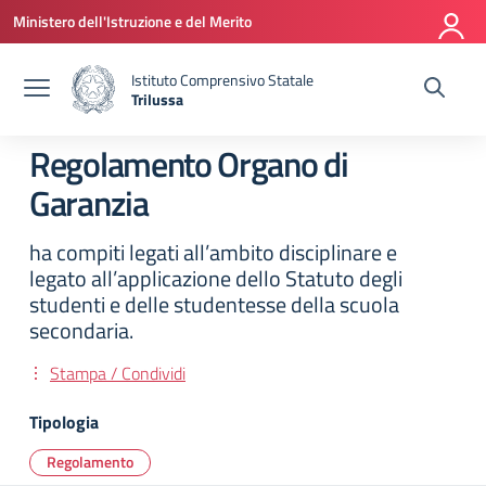
Vai ai contenuti
Vai al menu di navigazione
Vai al footer
Ministero dell'Istruzione e del Merito
Istituto Comprensivo Statale
Trilussa
— Visita la pagina iniziale della scuola
Regolamento Organo di
Garanzia
ha compiti legati all’ambito disciplinare e
legato all’applicazione dello Statuto degli
studenti e delle studentesse della scuola
secondaria.
Stampa / Condividi
Tipologia
Regolamento