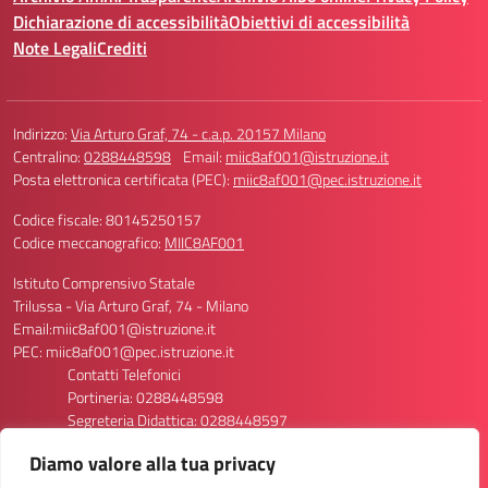
Dichiarazione di accessibilità
Obiettivi di accessibilità
Note Legali
Crediti
Indirizzo:
Via Arturo Graf, 74 - c.a.p. 20157 Milano
Centralino:
0288448598
Email:
miic8af001@istruzione.it
Posta elettronica certificata (PEC):
miic8af001@pec.istruzione.it
Codice fiscale: 80145250157
Codice meccanografico:
MIIC8AF001
Istituto Comprensivo Statale
Trilussa - Via Arturo Graf, 74 - Milano
Email:miic8af001@istruzione.it
PEC: miic8af001@pec.istruzione.it
Contatti Telefonici
Portineria: 0288448598
Segreteria Didattica: 0288448597
Segreteria Personale: 0288448596/8611
Diamo valore alla tua privacy
Codice Meccanografico Scuola: MIIC8AF001