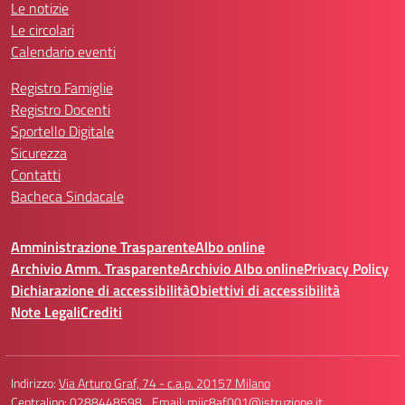
Le notizie
Le circolari
Calendario eventi
Registro Famiglie
Registro Docenti
Sportello Digitale
Sicurezza
Contatti
Bacheca Sindacale
Amministrazione Trasparente
Albo online
Archivio Amm. Trasparente
Archivio Albo online
Privacy Policy
Dichiarazione di accessibilità
Obiettivi di accessibilità
Note Legali
Crediti
Indirizzo:
Via Arturo Graf, 74 - c.a.p. 20157 Milano
Centralino:
0288448598
Email:
miic8af001@istruzione.it