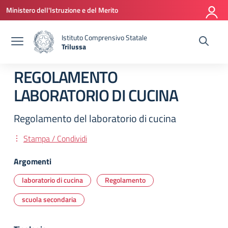
Vai ai contenuti
Vai al menu di navigazione
Vai al footer
Ministero dell'Istruzione e del Merito
Istituto Comprensivo Statale
Trilussa
— Visita la pagina iniziale della scuola
REGOLAMENTO
LABORATORIO DI CUCINA
Regolamento del laboratorio di cucina
Stampa / Condividi
Argomenti
laboratorio di cucina
Regolamento
scuola secondaria