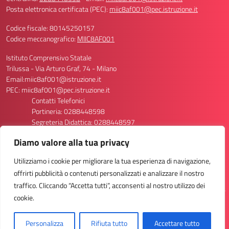
Posta elettronica certificata (PEC):
miic8af001@pec.istruzione.it
Codice fiscale: 80145250157
Codice meccanografico:
MIIC8AF001
Istituto Comprensivo Statale
Trilussa - Via Arturo Graf, 74 - Milano
Email:miic8af001@istruzione.it
PEC: miic8af001@pec.istruzione.it
Contatti Telefonici
Portineria: 0288448598
Segreteria Didattica: 0288448597
Segreteria Personale: 0288448596/8611
Diamo valore alla tua privacy
Codice Meccanografico Scuola: MIIC8AF001
Codice Meccanografico Primaria Via Graf 74: MIEE8AF013
Utilizziamo i cookie per migliorare la tua esperienza di navigazione,
Codice Meccanografico Primaria Via Graf 70: MIEE8AF024
offrirti pubblicità o contenuti personalizzati e analizzare il nostro
Codice Meccanografico Secondaria Via Graf 74: MIMM8AF012
traffico. Cliccando “Accetta tutti”, acconsenti al nostro utilizzo dei
cookie.
Idea e progetto di Designers Italia
Personalizza
Rifiuta tutto
Accettare tutto