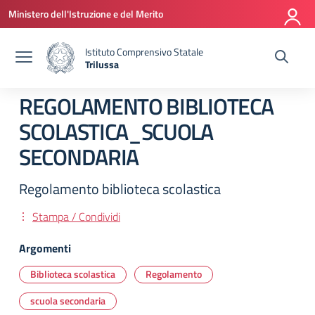
Vai ai contenuti
Vai al menu di navigazione
Vai al footer
Ministero dell'Istruzione e del Merito
Istituto Comprensivo Statale
Trilussa
— Visita la pagina iniziale della scuola
REGOLAMENTO BIBLIOTECA
SCOLASTICA_SCUOLA
SECONDARIA
Regolamento biblioteca scolastica
Stampa / Condividi
Argomenti
Biblioteca scolastica
Regolamento
scuola secondaria