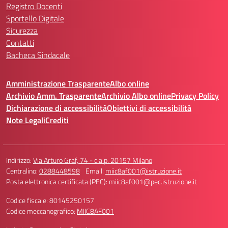
Registro Docenti
Sportello Digitale
Sicurezza
Contatti
Bacheca Sindacale
Amministrazione Trasparente
Albo online
Archivio Amm. Trasparente
Archivio Albo online
Privacy Policy
Dichiarazione di accessibilità
Obiettivi di accessibilità
Note Legali
Crediti
Indirizzo:
Via Arturo Graf, 74 - c.a.p. 20157 Milano
Centralino:
0288448598
Email:
miic8af001@istruzione.it
Posta elettronica certificata (PEC):
miic8af001@pec.istruzione.it
Codice fiscale: 80145250157
Codice meccanografico:
MIIC8AF001