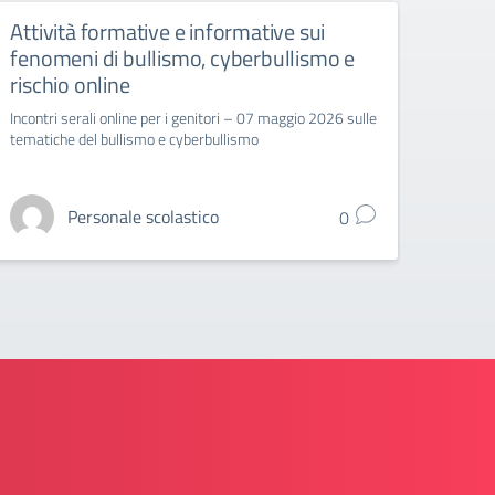
Attività formative e informative sui
CIRC
fenomeni di bullismo, cyberbullismo e
ENT
rischio online
DI M
Incontri serali online per i genitori – 07 maggio 2026 sulle
Circo
tematiche del bullismo e cyberbullismo
Variazi
2026 c
sindaca
Personale scolastico
0