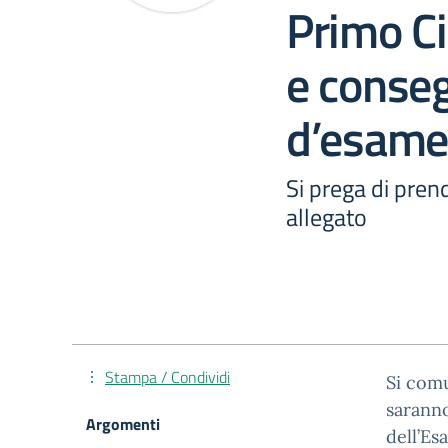
Primo Ci
e conse
d’esame
Si prega di prend
allegato
Stampa / Condividi
Si comu
saranno
Argomenti
dell’Es