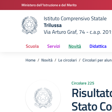
Vai ai contenuti
Vai al menu di navigazione
Vai al footer
Ministero dell'Istruzione e del Merito
Istituto Comprensivo Statale
Trilussa
Via Arturo Graf, 74 - c.a.p. 20
della scuola
— Visita la pagina iniziale del
Scuola
Servizi
Novità
Didattica
Home
Novità
Le circolari
Circolari per alun
Circolare 225
Risultat
Stato Co