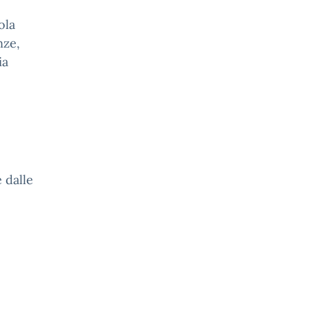
ola
nze,
ia
e dalle