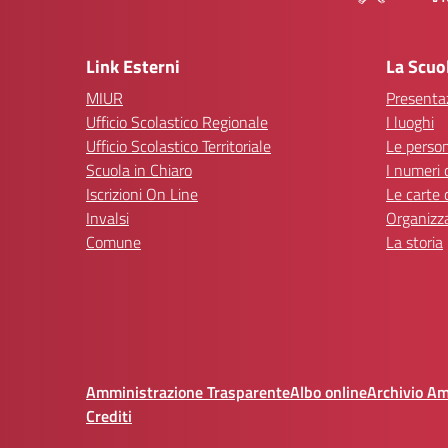
— 
Link Esterni
La Scuo
MIUR
Presenta
Ufficio Scolastico Regionale
I luoghi
Ufficio Scolastico Territoriale
Le perso
Scuola in Chiaro
I numeri 
Iscrizioni On Line
Le carte 
Invalsi
Organizz
Comune
La storia
Amministrazione Trasparente
Albo online
Archivio A
Crediti