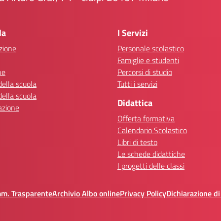
Visita la pagina iniziale della scuola
la
I Servizi
zione
Personale scolastico
Famiglie e studenti
ne
Percorsi di studio
della scuola
Tutti i servizi
della scuola
Didattica
azione
Offerta formativa
Calendario Scolastico
Libri di testo
Le schede didattiche
I progetti delle classi
mm. Trasparente
Archivio Albo online
Privacy Policy
Dichiarazione di