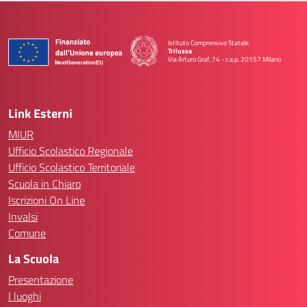
Istituto Comprensivo Statale
Trilussa
Via Arturo Graf, 74 - c.a.p. 20157 Milano
— Visita la pagina iniziale della scuola
Link Esterni
MIUR
Ufficio Scolastico Regionale
Ufficio Scolastico Territoriale
Scuola in Chiaro
Iscrizioni On Line
Invalsi
Comune
La Scuola
Presentazione
I luoghi