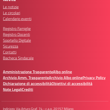
Le notizie
Le circolari
Calendario eventi
Registro Famiglie
Registro Docenti
Sportello Digitale
Sicurezza
Contatti
Bacheca Sindacale
Amministrazione Trasparente
Albo online
Archivio Amm. Trasparente
Archivio Albo online
Privacy Policy
Dichiarazione di accessibilità
Obiettivi di accessibilità
Note Legali
Crediti
Indirizzo:
Via Arturo Graf, 74 - c.a.p. 20157 Milano