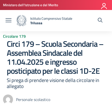
Vai ai contenuti
Vai al menu di navigazione
Vai al footer
Ministero dell'Istruzione e del Merito
Istituto Comprensivo Statale
Trilussa
— Visita la pagina iniziale della scuola
Circolare 179
Circi 179 – Scuola Secondaria –
Assemblea Sindacale del
11.04.2025 e ingresso
posticipato per le classi 1D-2E
Si prega di prendere visione della circolare in
allegato
Personale scolastico