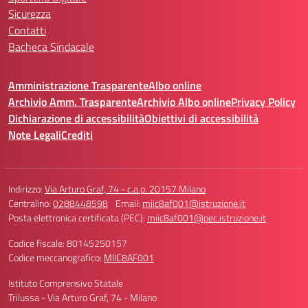
Sicurezza
Contatti
Bacheca Sindacale
Amministrazione Trasparente
Albo online
Archivio Amm. Trasparente
Archivio Albo online
Privacy Policy
Dichiarazione di accessibilità
Obiettivi di accessibilità
Note Legali
Crediti
Indirizzo:
Via Arturo Graf, 74 - c.a.p. 20157 Milano
Centralino:
0288448598
Email:
miic8af001@istruzione.it
Posta elettronica certificata (PEC):
miic8af001@pec.istruzione.it
Codice fiscale: 80145250157
Codice meccanografico:
MIIC8AF001
Istituto Comprensivo Statale
Trilussa - Via Arturo Graf, 74 - Milano