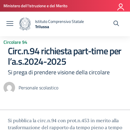
Vai ai contenuti
Vai al menu di navigazione
Vai al footer
Ministero dell'Istruzione e del Merito
Istituto Comprensivo Statale
Trilussa
— Visita la pagina iniziale della scuola
Circolare 94
Circ.n.94 richiesta part-time per
l’a.s.2024-2025
Si prega di prendere visione della circolare
Personale scolastico
Si pubblica la circ.n.94 con prot.n.453 in merito alla
trasformazione del rapporto da tempo pieno a tempo