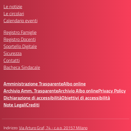
Le notizie
Le circolari
Calendario eventi
Registro Famiglie
Registro Docenti
Sportello Digitale
Sicurezza
Contatti
Bacheca Sindacale
Amministrazione Trasparente
Albo online
Archivio Amm. Trasparente
Archivio Albo online
Privacy Policy
Dichiarazione di accessibilità
Obiettivi di accessibilità
Note Legali
Crediti
Indirizzo:
Via Arturo Graf, 74 - c.a.p. 20157 Milano