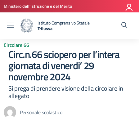
Vai ai contenuti
Vai al menu di navigazione
Vai al footer
Ministero dell'Istruzione e del Merito
Istituto Comprensivo Statale
Trilussa
— Visita la pagina iniziale della scuola
Circolare 66
Circ.n.66 sciopero per l’intera
giornata di venerdi’ 29
novembre 2024
Si prega di prendere visione della circolare in
allegato
Personale scolastico