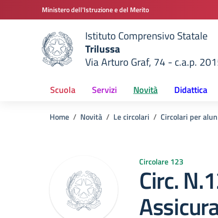
Vai ai contenuti
Vai al menu di navigazione
Vai al footer
Ministero dell'Istruzione e del Merito
Istituto Comprensivo Statale
Trilussa
Via Arturo Graf, 74 - c.a.p. 20
della scuola
— Visita la pagina iniziale del
Scuola
Servizi
Novità
Didattica
Home
Novità
Le circolari
Circolari per alun
Circolare 123
Circ. N
Assicura