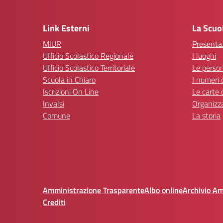
— 
Link Esterni
La Scuo
MIUR
Presenta
Ufficio Scolastico Regionale
I luoghi
Ufficio Scolastico Territoriale
Le perso
Scuola in Chiaro
I numeri 
Iscrizioni On Line
Le carte 
Invalsi
Organizz
Comune
La storia
Amministrazione Trasparente
Albo online
Archivio A
Crediti