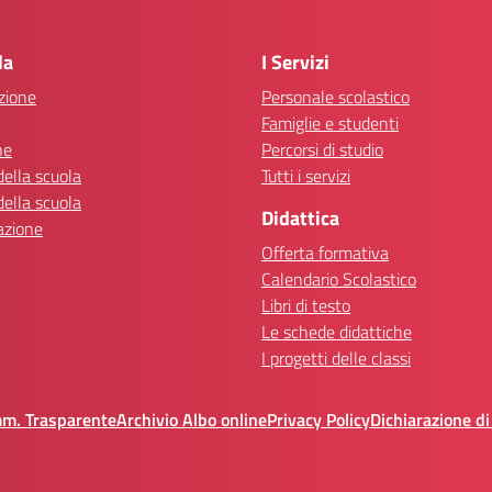
Visita la pagina iniziale della scuola
la
I Servizi
zione
Personale scolastico
Famiglie e studenti
ne
Percorsi di studio
della scuola
Tutti i servizi
della scuola
Didattica
azione
Offerta formativa
Calendario Scolastico
Libri di testo
Le schede didattiche
I progetti delle classi
mm. Trasparente
Archivio Albo online
Privacy Policy
Dichiarazione di