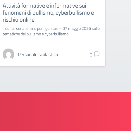
Attività formative e informative sui
CIRC
fenomeni di bullismo, cyberbullismo e
ENT
rischio online
DI M
Incontri serali online per i genitori – 07 maggio 2026 sulle
Circo
tematiche del bullismo e cyberbullismo
Variazi
2026 c
sindaca
Personale scolastico
0