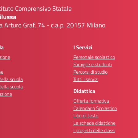
tituto Comprensivo Statale
ilussa
a Arturo Graf, 74 - c.a.p. 20157 Milano
Visita la pagina iniziale della scuola
la
I Servizi
zione
Personale scolastico
Famiglie e studenti
ne
Percorsi di studio
della scuola
Tutti i servizi
della scuola
Didattica
azione
Offerta formativa
Calendario Scolastico
Libri di testo
Le schede didattiche
I progetti delle classi