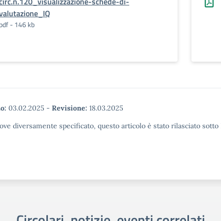
circ.n.120_visualizzazione-schede-di-
valutazione_IQ
pdf - 146 kb
o:
03.02.2025
-
Revisione:
18.03.2025
ove diversamente specificato, questo articolo è stato rilasciato sott
Circolari, notizie, eventi correlati