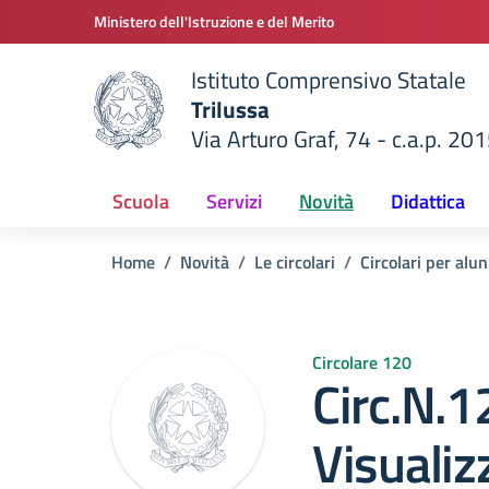
Vai ai contenuti
Vai al menu di navigazione
Vai al footer
Ministero dell'Istruzione e del Merito
Istituto Comprensivo Statale
Trilussa
Via Arturo Graf, 74 - c.a.p. 20
della scuola
— Visita la pagina iniziale del
Scuola
Servizi
Novità
Didattica
Home
Novità
Le circolari
Circolari per alun
Circolare 120
Circ.N.1
Visualiz