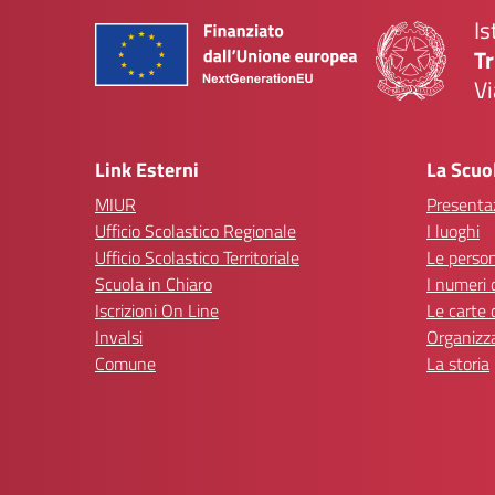
Is
Tr
Vi
— 
Link Esterni
La Scuo
MIUR
Presenta
Ufficio Scolastico Regionale
I luoghi
Ufficio Scolastico Territoriale
Le perso
Scuola in Chiaro
I numeri 
Iscrizioni On Line
Le carte 
Invalsi
Organizz
Comune
La storia