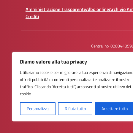
Amministrazione Trasparente
Albo online
Archivio A
Crediti
Centralino:
028844859
Diamo valore alla tua privacy
Utilizziamo i cookie per migliorare la tua esperienza di navigazione
Istituto Comprensivo Statale
Contatti Telefoni
offrirti pubblicità o contenuti personalizzati e analizzare il nostro
Trilussa - Via Arturo Graf, 74 - Milano
Portineria: 02
traffico. Cliccando “Accetta tutti”, acconsenti al nostro utilizzo dei
Email:miic8af001@istruzione.it
Segreteria Dida
PEC: miic8af001@pec.istruzione.it
Segreteria Per
cookie.
Personalizza
Rifiuta tutto
Accettare tutto