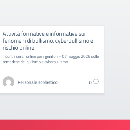
Attività formative e informative sui
CIRC
fenomeni di bullismo, cyberbullismo e
ENT
rischio online
DI M
Incontri serali online per i genitori – 07 maggio 2026 sulle
Circo
tematiche del bullismo e cyberbullismo
Variazi
2026 c
sindaca
Personale scolastico
0