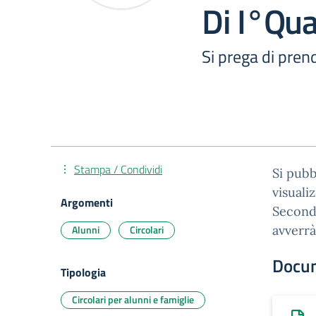
Di I°Qu
Si prega di prend
Stampa / Condividi
Si pubb
visuali
Argomenti
Seconda
Alunni
Circolari
avverrà
Docu
Tipologia
Circolari per alunni e famiglie