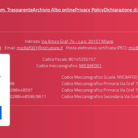
mm. Trasparente
Archivio Albo online
Privacy Policy
Dichiarazione di
Indirizzo:
Via Arturo Graf, 74 - c.a.p. 20157 Milano
8
Email:
miic8af001@istruzione.it
Posta elettronica certificata (PEC):
miic8
Codice fiscale: 80145250157
Codice meccanografico:
MIIC8AF001
,
ci
Codice Meccanografico Scuola: MIIC8AF00
88448598
Codice Meccanografico Primaria Via Graf
ttica: 0288448597
Codice Meccanografico Primaria Via Graf
sonale: 0288448596/8611
Codice Meccanografico Secondaria Via G