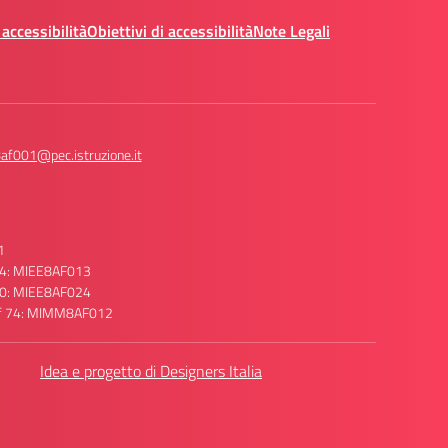
 accessibilità
Obiettivi di accessibilità
Note Legali
af001@pec.istruzione.it
1
 74: MIEE8AF013
 70: MIEE8AF024
raf 74: MIMM8AF012
Idea e progetto di Designers Italia