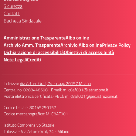
Sicurezza
Contatti
Bacheca Sindacale
Amministrazione Trasparente
Albo online
Archivio Amm. Trasparente
Archivio Albo online
Privacy Policy
Dichiarazione di accessibilità
Obiettivi di accessibilità
Note Legali
Crediti
Indirizzo:
Via Arturo Graf, 74 - c.a.p. 20157 Milano
Centralino:
0288448598
Email:
miic8af001@istruzione.it
Posta elettronica certificata (PEC):
miic8af001@pec.istruzione.it
Codice fiscale: 80145250157
Codice meccanografico:
MIIC8AF001
Istituto Comprensivo Statale
Trilussa - Via Arturo Graf, 74 - Milano