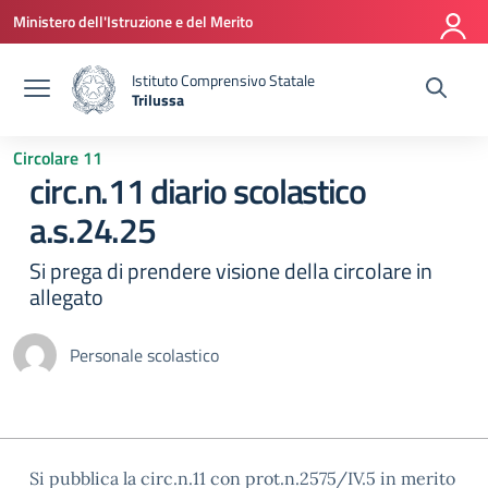
Vai ai contenuti
Vai al menu di navigazione
Vai al footer
Ministero dell'Istruzione e del Merito
Istituto Comprensivo Statale
Trilussa
— Visita la pagina iniziale della scuola
Circolare 11
circ.n.11 diario scolastico
a.s.24.25
Si prega di prendere visione della circolare in
allegato
Personale scolastico
Si pubblica la circ.n.11 con prot.n.2575/IV.5 in merito