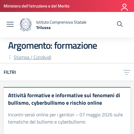
Vai ai contenuti
Vai al menu di navigazione
Vai al footer
Ministero dell'Istruzione e del Merito
Istituto Comprensivo Statale
Trilussa
— Visita la pagina iniziale della scuola
Argomento: formazione
Stampa / Condividi
FILTRI
Attività formative e informative sui fenomeni di
bullismo, cyberbullismo e rischio online
Incontri serali online per i genitori – 07 maggio 2026 sulle
tematiche del bullismo e cyberbullismo