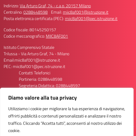
Indirizzo:
Via Arturo Graf, 74 - c.a.p. 20157 Milano
Centralino:
0288448598
Email:
miic8af001@istruzione.it
Posta elettronica certificata (PEC):
miic8af001@pec.istruzione.it
Codice fiscale: 80145250157
Codice meccanografico:
MIIC8AF001
Istituto Comprensivo Statale
Trilussa - Via Arturo Graf, 74 - Milano
Email:miic8af001@istruzione.it
PEC: miic8af001@pec.istruzione.it
Contatti Telefonici
Portineria: 0288448598
Segreteria Didattica: 0288448597
Segreteria Personale: 0288448596/8611
Diamo valore alla tua privacy
Codice Meccanografico Scuola: MIIC8AF001
Codice Meccanografico Primaria Via Graf 74: MIEE8AF013
Utilizziamo i cookie per migliorare la tua esperienza di navigazione,
Codice Meccanografico Primaria Via Graf 70: MIEE8AF024
offrirti pubblicità o contenuti personalizzati e analizzare il nostro
Codice Meccanografico Secondaria Via Graf 74: MIMM8AF012
traffico. Cliccando “Accetta tutti”, acconsenti al nostro utilizzo dei
cookie.
Idea e progetto di Designers Italia