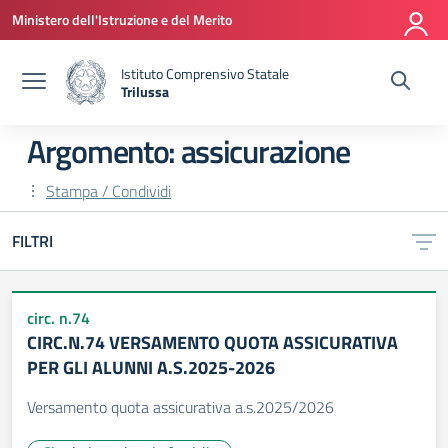
Vai ai contenuti
Vai al menu di navigazione
Vai al footer
Ministero dell'Istruzione e del Merito
Istituto Comprensivo Statale
Trilussa
— Visita la pagina iniziale della scuola
Argomento: assicurazione
Stampa / Condividi
FILTRI
circ. n.74
CIRC.N.74 VERSAMENTO QUOTA ASSICURATIVA
PER GLI ALUNNI A.S.2025-2026
Versamento quota assicurativa a.s.2025/2026