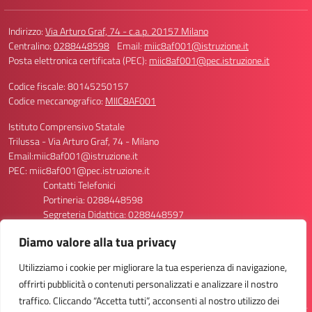
Indirizzo:
Via Arturo Graf, 74 - c.a.p. 20157 Milano
Centralino:
0288448598
Email:
miic8af001@istruzione.it
Posta elettronica certificata (PEC):
miic8af001@pec.istruzione.it
Codice fiscale: 80145250157
Codice meccanografico:
MIIC8AF001
Istituto Comprensivo Statale
Trilussa - Via Arturo Graf, 74 - Milano
Email:miic8af001@istruzione.it
PEC: miic8af001@pec.istruzione.it
Contatti Telefonici
Portineria: 0288448598
Segreteria Didattica: 0288448597
Segreteria Personale: 0288448596/8611
Diamo valore alla tua privacy
Codice Meccanografico Scuola: MIIC8AF001
Codice Meccanografico Primaria Via Graf 74: MIEE8AF013
Utilizziamo i cookie per migliorare la tua esperienza di navigazione,
Codice Meccanografico Primaria Via Graf 70: MIEE8AF024
offrirti pubblicità o contenuti personalizzati e analizzare il nostro
Codice Meccanografico Secondaria Via Graf 74: MIMM8AF012
traffico. Cliccando “Accetta tutti”, acconsenti al nostro utilizzo dei