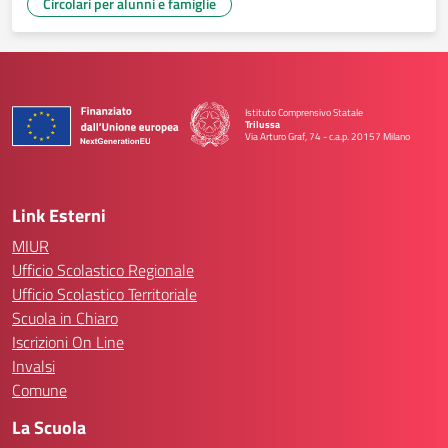
Circolari per alunni e famiglie
Istituto Comprensivo Statale
Trilussa
Via Arturo Graf, 74 - c.a.p. 20157 Milano
— Visita la pagina iniziale della scuola
Link Esterni
MIUR
Ufficio Scolastico Regionale
Ufficio Scolastico Territoriale
Scuola in Chiaro
Iscrizioni On Line
Invalsi
Comune
La Scuola